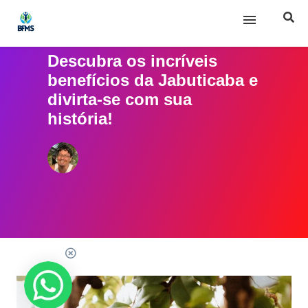
Descubra os incríveis
Início
benefícios da Jabuticaba e
divirta-se com sua
Sobre nós
história!
Posts