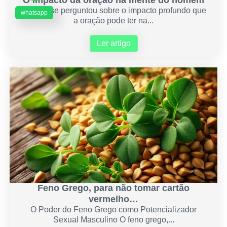
Você já se perguntou sobre o impacto profundo que
whatsapp
a oração pode ter na...
Ler artigo
Feno Grego, para não tomar cartão
vermelho…
O Poder do Feno Grego como Potencializador
Sexual Masculino O feno grego,...