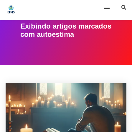
Exibindo artigos marcados
Início
com
autoestima
Sobre nós
Posts