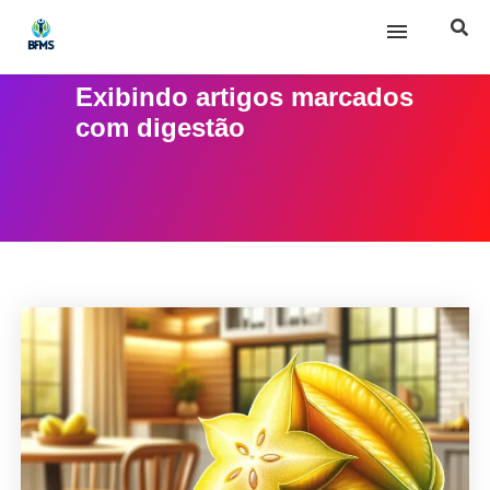
Exibindo artigos marcados
Início
com
digestão
Sobre nós
Posts