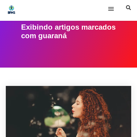
Exibindo artigos marcados
Início
com
guaraná
Sobre nós
Posts