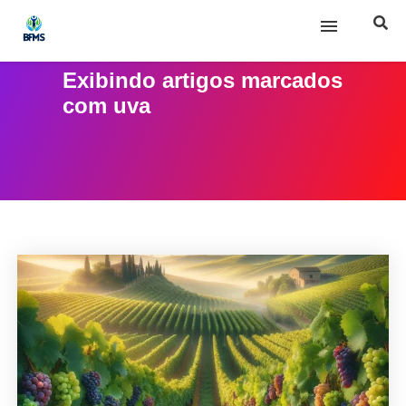
Exibindo artigos marcados
Início
com
uva
Sobre nós
Posts