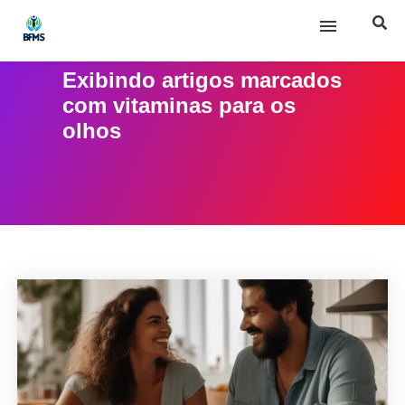
Exibindo artigos marcados
Início
com
vitaminas para os
olhos
Sobre nós
Posts