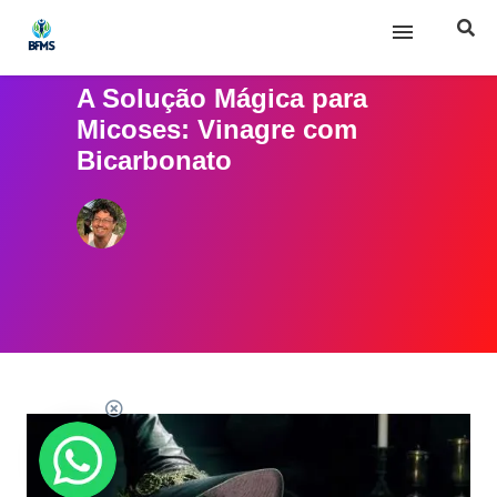
A Solução Mágica para
Início
Micoses: Vinagre com
Bicarbonato
Sobre nós
Posts