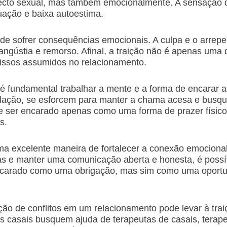
pecto sexual, mas também emocionalmente. A sensação 
ação e baixa autoestima.
pode sofrer consequências emocionais. A culpa e o arre
angústia e remorso. Afinal, a traição não é apenas um
issos assumidos no relacionamento.
, é fundamental trabalhar a mente e a forma de encarar 
relação, se esforcem para manter a chama acesa e busqu
ve ser encarado apenas como uma forma de prazer físi
s.
ma excelente maneira de fortalecer a conexão emocional e
as e manter uma comunicação aberta e honesta, é possív
encarado como uma obrigação, mas sim como uma oportu
lução de conflitos em um relacionamento pode levar à tr
s casais busquem ajuda de terapeutas de casais, terape