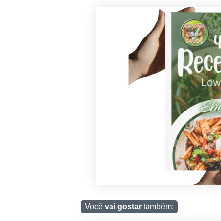
Você
vai gostar
também: