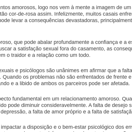
os amorosos, logo nos vem à mente a imagem de um ca
tão cor-de-rosa assim. Infelizmente, muitos casais enfr
ode levar a consequências devastadoras, principalment
oroso, que pode abalar profundamente a confiança e a e
scar a satisfação sexual fora do casamento, as conse
m o traidor e a relação como um todo.
exuais e psicólogos são unânimes em afirmar que a falta
ção. Quando os problemas não são enfrentados de frente 
ando e a libido de ambos os parceiros pode ser afetada.
aspecto fundamental em um relacionamento amoroso. Qua
bido pode diminuir consideravelmente. A falta de desejo
epressão, a falta de amor próprio e a falta de satisfaçã
impactar a disposição e o bem-estar psicológico dos en