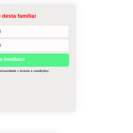
 desta família!
 privacidade
e
termos e condições
.