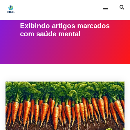
Exibindo artigos marcados
Início
com
saúde mental
Sobre nós
Posts