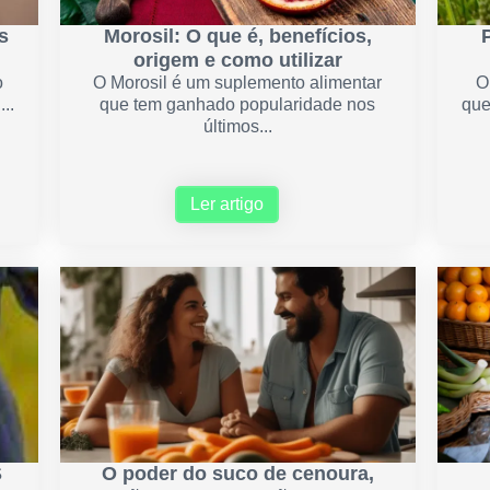
s
Morosil: O que é, benefícios,
origem e como utilizar
o
O Morosil é um suplemento alimentar
O
..
que tem ganhado popularidade nos
que
últimos...
Ler artigo
S
O poder do suco de cenoura,