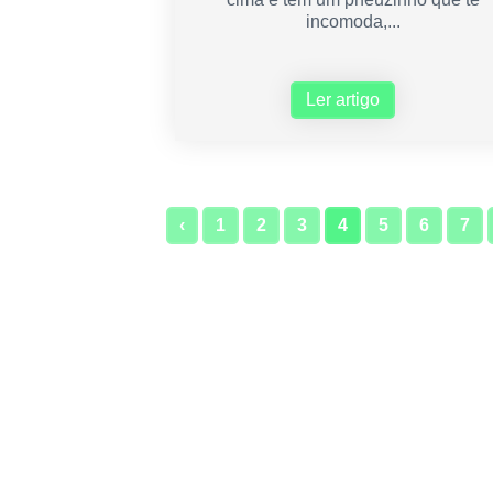
incomoda,...
Ler artigo
‹
1
2
3
4
5
6
7