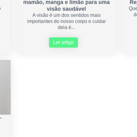
mamão, manga e limão para uma
Re
e
visão saudável
Que
d
A visão é um dos sentidos mais
importantes do nosso corpo e cuidar
dela é...
Ler artigo
–
a