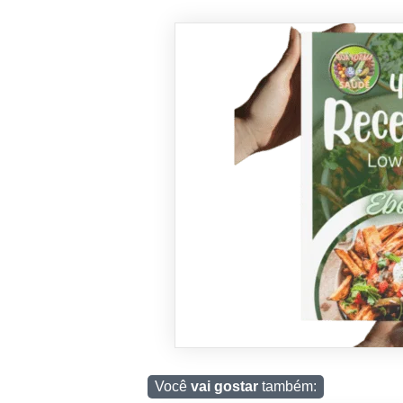
Você
vai gostar
também: