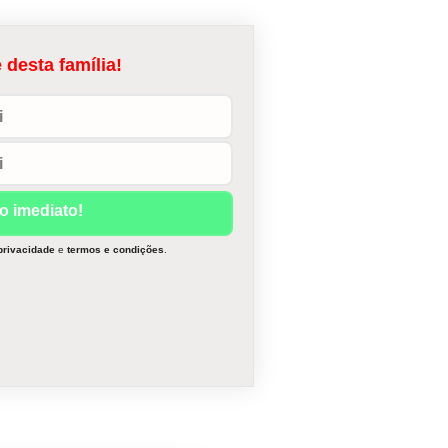
 desta família!
 privacidade
e
termos e condições
.