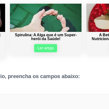
:
Spirulina: A Alga que é um Super-
A Be
herói da Saúde!
Nutricio
Ler artigo
io, preencha os campos abaixo: