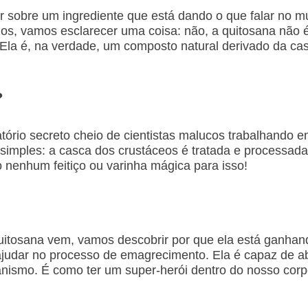
lar sobre um ingrediente que está dando o que falar no 
os, vamos esclarecer uma coisa: não, a quitosana não
la é, na verdade, um composto natural derivado da ca
?
tório secreto cheio de cientistas malucos trabalhando 
imples: a casca dos crustáceos é tratada e processada p
o nenhum feitiço ou varinha mágica para isso!
itosana vem, vamos descobrir por que ela está ganhand
ajudar no processo de emagrecimento. Ela é capaz de 
nismo. É como ter um super-herói dentro do nosso corpo