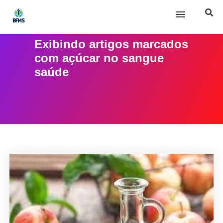
Exibindo artigos marcados
Início
com
açúcar no sangue
saúde
Sobre nós
Posts